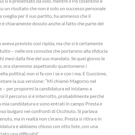
i si è presentato da solo, mentre il Pd cosentino e
 su un risultato che non è solo un successo personale
sveglia per il suo partito, ha ammesso che il
e è chiaramente dovuto anche al fatto che parte del
n aveva previsto così ripida, ma che si è certamente
utto – nelle ore convulse che portarono alla sfiducia
i mesi dalla fine del suo mandato. Se quel giorno le
se, ora staremmo aspettando quantomeno i
lla politica) non si fa con i se e con i ma. E Guccione,
accontare la sua versione: “Mi chiamò Magorno nel
 – per propormi la candidatura ed iniziamo a
Poi il percorso si è interrotto, probabilmente perché
a mia candidatura e sono entrati in campo Presta e
so bulgaro nei confronti di Occhiuto. Si parlava
nuto, ma in realtà non c’erano. Presta si ritira e in
didatura e abbiamo chiuso con otto liste, con una
tato una difficoltà”.