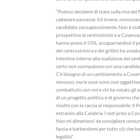
“Potevo decidere di stare sulla riva del
cadavere passasse. Ed invece, nonostant
candidato consapevolmente. Non è stato 
prospettiva al centrosinistra a Cosenza. 
hanno preso il 55%, accaparrandosi il p
del centrosinistra e dei grillini ha vot
intestine interne alla coalizione del cen
certo non scompaiono con una candidatu
C’è bisogno di un cambiamento a Cosenza
nessuno, ma le cose sono così oggettiv
combattuto con noi e chi ha votato gli 
di un progetto politico e di governo ch
risolto con la caccia al responsabile. Il
estraneo alla Calabria. I voti presi a Co
Non mi dimettero’ da consigliere comuna
faccia e battendomi per tutto ciò che ho
legalità”.