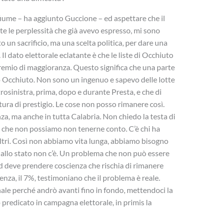
 fiume – ha aggiunto Guccione – ed aspettare che il
e le perplessità che già avevo espresso, mi sono
un sacrificio, ma una scelta politica, per dare una
Il dato elettorale eclatante è che le liste di Occhiuto
remio di maggioranza. Questo significa che una parte
ato Occhiuto. Non sono un ingenuo e sapevo delle lotte
trosinistra, prima, dopo e durante Presta, e che di
ra di prestigio. Le cose non posso rimanere così.
, ma anche in tutta Calabria. Non chiedo la testa di
e che non possiamo non tenerne conto. C’è chi ha
altri. Così non abbiamo vita lunga, abbiamo bisogno
e allo stato non c’è. Un problema che non può essere
 Pd deve prendere coscienza che rischia di rimanere
senza, il 7%, testimoniano che il problema è reale.
le perché andrò avanti fino in fondo, mettendoci la
 predicato in campagna elettorale, in primis la