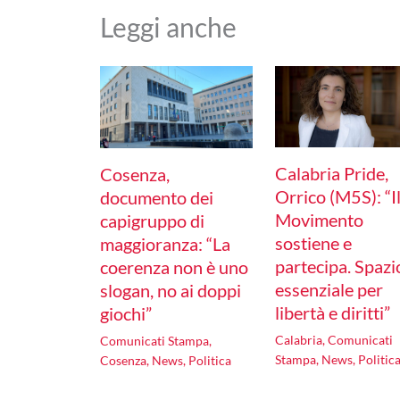
Leggi anche
Calabria Pride,
Cosenza,
Orrico (M5S): “I
documento dei
Movimento
capigruppo di
sostiene e
maggioranza: “La
partecipa. Spazi
coerenza non è uno
essenziale per
slogan, no ai doppi
libertà e diritti”
giochi”
Calabria
,
Comunicati
Comunicati Stampa
,
Stampa
,
News
,
Politic
Cosenza
,
News
,
Politica