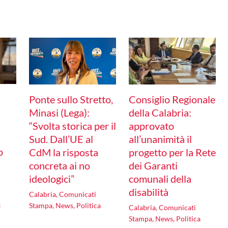
Ponte sullo Stretto,
Consiglio Regionale
l
Minasi (Lega):
della Calabria:
“Svolta storica per il
approvato
Sud. Dall’UE al
all’unanimità il
o
CdM la risposta
progetto per la Rete
concreta ai no
dei Garanti
ideologici”
comunali della
disabilità
Calabria
,
Comunicati
a
Stampa
,
News
,
Politica
Calabria
,
Comunicati
Stampa
,
News
,
Politica