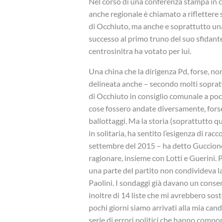
Nel corso di una conferenza stampa in cu
anche regionale è chiamato a riflettere
di Occhiuto, ma anche e soprattutto una 
successo al primo truno del suo sfidant
centrosinitra ha votato per lui.
Una china che la dirigenza Pd, forse, no
delineata anche – secondo molti sopratt
di Occhiuto in consiglio comunale a poch
cose fossero andate diversamente, for
ballottaggi. Ma la storia (soprattutto que
in solitaria, ha sentito l’esigenza di r
settembre del 2015 – ha detto Guccione
ragionare, insieme con Lotti e Guerini. 
una parte del partito non condivideva l
Paolini. I sondaggi già davano un consen
inoltre di 14 liste che mi avrebbero soste
pochi giorni siamo arrivati alla mia can
serie di errori politici che hanno compor