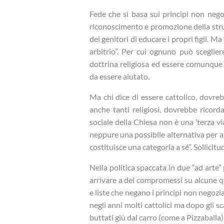
Fede che si basa sui principi non negozi
riconoscimento e promozione della strutt
dei genitori di educare i propri figli. 
arbitrio”. Per cui ognuno può sceglier
dottrina religiosa ed essere comunque
da essere aiutato.
Ma chi dice di essere cattolico, dovreb
anche tanti religiosi, dovrebbe ricorda
sociale della Chiesa non è una ‘terza via
neppure una possibile alternativa per 
costituisce una categoria a sé”. Sollicitud
Nella politica spaccata in due “ad arte” p
arrivare a dei compromessi su alcune qu
e liste che negano i principi non negozia
negli anni molti cattolici ma dopo gli scar
buttati giù dal carro (come a Pizzaballa) 