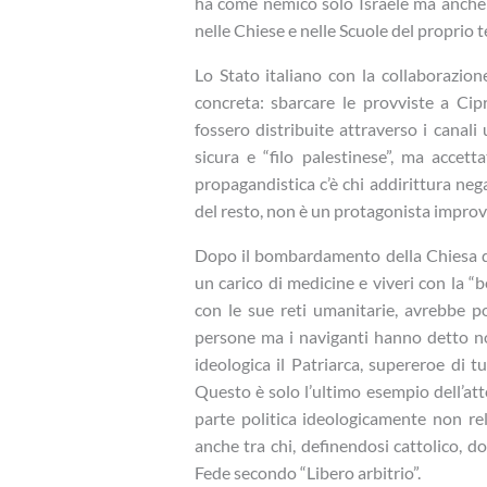
ha come nemico solo Israele ma anche de
nelle Chiese e nelle Scuole del proprio t
Lo Stato italiano con la collaborazio
concreta: sbarcare le provviste a Cipr
fossero distribuite attraverso i canali 
sicura e “filo palestinese”, ma accet
propagandistica c’è chi addirittura nega 
del resto, non è un protagonista improv
Dopo il bombardamento della Chiesa de
un carico di medicine e viveri con la “be
con le sue reti umanitarie, avrebbe pot
persone ma i naviganti hanno detto no. 
ideologica il Patriarca, supereroe di 
Questo è solo l’ultimo esempio dell’at
parte politica ideologicamente non reli
anche tra chi, definendosi cattolico, 
Fede secondo “Libero arbitrio”.