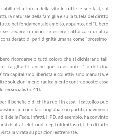
abili della tutela della vita in tutte le sue fasi, sul
ura naturale della famiglia e sulla tutela del diritto
Ma tutto nel fondamentale ambito, appunto, del “Libero
e se credere o meno, se essere cattolico o di altra
 considerato di pari dignità umana come “prossimo”
bero ricordarselo tutti coloro che si dichiarano tali,
re tra gli altri, anche questo assunto: “La dottrina
’ tra capitalismo liberista e collettivismo marxista, e
altre soluzioni meno radicalmente contrapposte: essa
o rei socialis (n. 41).
er il beneficio di chi ha ruoli in essa, il cattolico può
estioni ma non farsi inglobare in partiti, movimenti
bili della Fede. Infatti, il PD, ad esempio, ha convinto
si risultati elettorali degli ultimi lustri, li ha di fatto
vista la virata su posizioni estremiste.