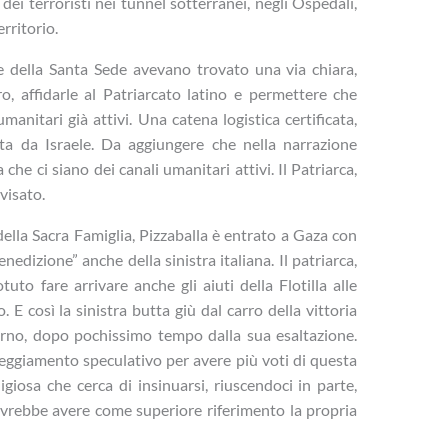
i terroristi nei tunnel sotterranei, negli Ospedali,
erritorio.
ne della Santa Sede avevano trovato una via chiara,
o, affidarle al Patriarcato latino e permettere che
umanitari già attivi. Una catena logistica certificata,
tata da Israele. Da aggiungere che nella narrazione
che ci siano dei canali umanitari attivi. Il Patriarca,
visato.
lla Sacra Famiglia, Pizzaballa è entrato a Gaza con
nedizione” anche della sinistra italiana. Il patriarca,
uto fare arrivare anche gli aiuti della Flotilla alle
E così la sinistra butta giù dal carro della vittoria
turno, dopo pochissimo tempo dalla sua esaltazione.
teggiamento speculativo per avere più voti di questa
giosa che cerca di insinuarsi, riuscendoci in parte,
dovrebbe avere come superiore riferimento la propria