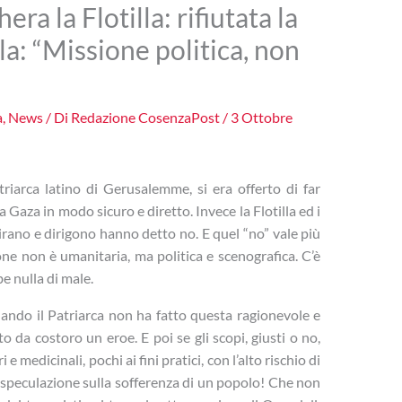
ra la Flotilla: rifiutata la
lla: “Missione politica, non
a
,
News
/ Di
Redazione CosenzaPost
/
3 Ottobre
atriarca latino di Gerusalemme, si era offerto di far
 a Gaza in modo sicuro e diretto. Invece la Flotilla ed i
spirano e dirigono hanno detto no. E quel “no” vale più
ione non è umanitaria, ma politica e scenografica. C’è
e nulla di male.
uando il Patriarca non ha fatto questa ragionevole e
o da costoro un eroe. E poi se gli scopi, giusti o no,
e medicinali, pochi ai fini pratici, con l’alto rischio di
i speculazione sulla sofferenza di un popolo! Che non