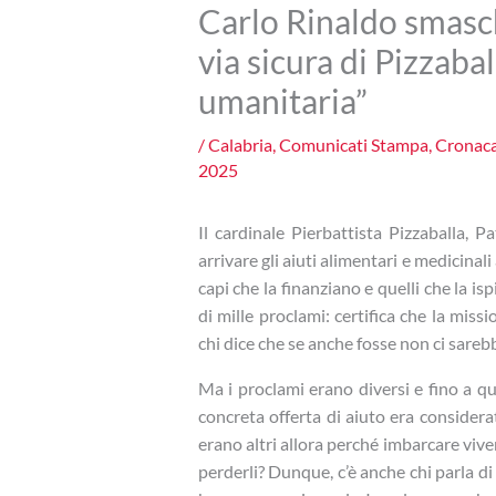
Carlo Rinaldo smasche
via sicura di Pizzaba
umanitaria”
/
Calabria
,
Comunicati Stampa
,
Cronac
2025
Il cardinale Pierbattista Pizzaballa, P
arrivare gli aiuti alimentari e medicinali
capi che la finanziano e quelli che la i
di mille proclami: certifica che la miss
chi dice che se anche fosse non ci sarebb
Ma i proclami erano diversi e fino a q
concreta offerta di aiuto era considerat
erano altri allora perché imbarcare viveri 
perderli? Dunque, c’è anche chi parla d