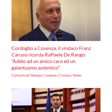
Cordoglio a Cosenza, il sindaco Franz
Caruso ricorda Raffaele De Rango:
“Addio ad un amico caro ed un
galantuomo autentico”
Comunicati Stampa
,
Cosenza
,
Cronaca
,
News