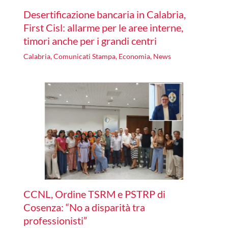
Desertificazione bancaria in Calabria,
First Cisl: allarme per le aree interne,
timori anche per i grandi centri
Calabria
,
Comunicati Stampa
,
Economia
,
News
CCNL, Ordine TSRM e PSTRP di
Cosenza: “No a disparità tra
professionisti”