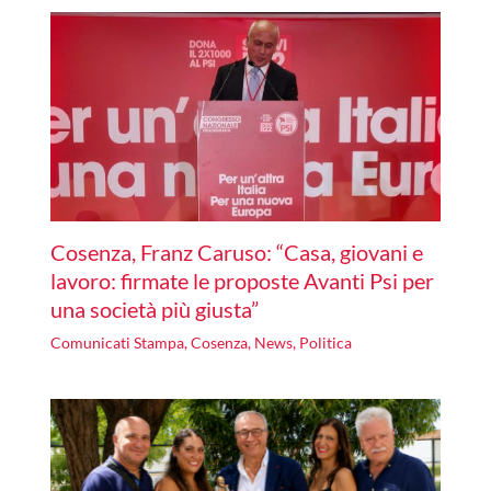
Cosenza, Franz Caruso: “Casa, giovani e
lavoro: firmate le proposte Avanti Psi per
una società più giusta”
Comunicati Stampa
,
Cosenza
,
News
,
Politica