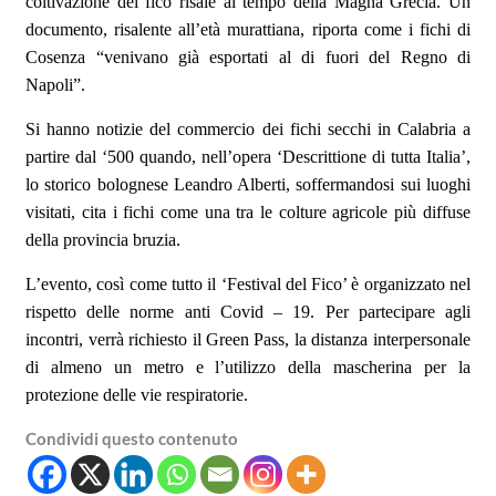
coltivazione del fico risale al tempo della Magna Grecia. Un
documento, risalente all
’età
murattiana, riporta come i fichi di
Cosenza
“
venivano gi
à
esportati al di fuori del Regno di
Napoli
”
.
Si hanno notizie del commercio dei fichi secchi in Calabria a
partire dal
‘
500 quando, nell
’
opera
‘
Descrittione di tutta Italia
’
,
lo storico bolognese Leandro Alberti, soffermandosi sui luoghi
visitati, cita i fichi come una tra le colture agricole più diffuse
della provincia bruzia.
L’
evento, cos
ì
come tutto il
‘
Festival del Fico’ è organizzato nel
rispetto delle norme anti Covid
–
19. Per partecipare agli
incontri, verr
à
richiesto il Green Pass, la distanza interpersonale
di almeno un metro e l
’
utilizzo della mascherina per la
protezione delle vie respiratorie.
Condividi questo contenuto