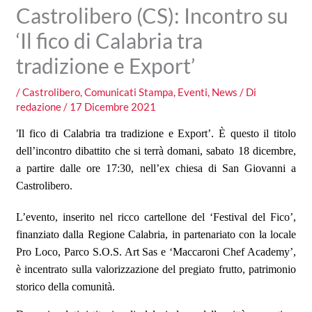
Castrolibero (CS): Incontro su
‘Il fico di Calabria tra
tradizione e Export’
/
Castrolibero
,
Comunicati Stampa
,
Eventi
,
News
/ Di
redazione
/
17 Dicembre 2021
’
Il fico di Calabria tra tradizione e Export
’.
È questo il titolo
dell
’
incontro dibattito che si terr
à
domani, sabato 18 dicembre,
a partire dalle ore 17:30, nell
’
ex chiesa di San Giovanni a
Castrolibero.
L’
evento, inserito nel ricco cartellone del
‘
Festival del Fico
’
,
finanziato dalla Regione Calabria, in partenariato con la locale
Pro Loco, Parco S.O.S. Art Sas e
‘
Maccaroni Chef Academy
’,
è incentrato sulla valorizzazione del pregiato frutto, patrimonio
storico della comunit
à.