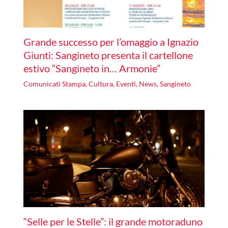
Grande successo per l’omaggio a Ignazio
Giunti: Sangineto presenta il cartellone
estivo “Sangineto in… Armonie”
Comunicati Stampa
,
Cultura
,
Eventi
,
News
,
Sangineto
“Selle per le Stelle”: il grande motoraduno