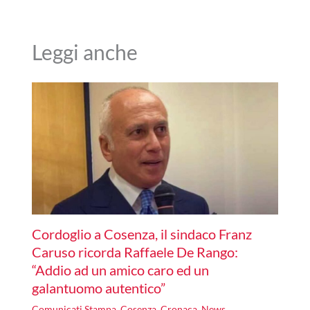
Leggi anche
Cordoglio a Cosenza, il sindaco Franz
Caruso ricorda Raffaele De Rango:
“Addio ad un amico caro ed un
galantuomo autentico”
Comunicati Stampa
,
Cosenza
,
Cronaca
,
News