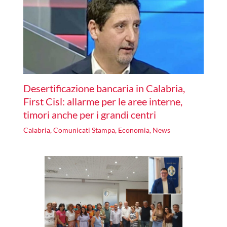
Desertificazione bancaria in Calabria,
First Cisl: allarme per le aree interne,
timori anche per i grandi centri
Calabria
,
Comunicati Stampa
,
Economia
,
News