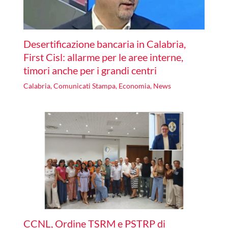
Desertificazione bancaria in Calabria,
First Cisl: allarme per le aree interne,
timori anche per i grandi centri
Calabria
,
Comunicati Stampa
,
Economia
,
News
CCNL, Ordine TSRM e PSTRP di