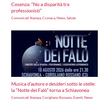
Cosenza: “No a disparità tra
professionisti”
Comunicati Stampa
,
Cronaca
,
News
,
Salute
Musica d’autore e desideri sotto le stelle:
la “Notte dei Falò” torna a Schiavonea
Comunicati Stampa
,
Corigliano Rossano
,
Eventi
,
News