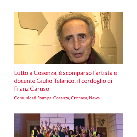
Lutto a Cosenza, è scomparso l’artista e
docente Giulio Telarico: il cordoglio di
Franz Caruso
Comunicati Stampa
,
Cosenza
,
Cronaca
,
News