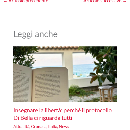
←
Articolo precedente
Articolo successivo
→
Leggi anche
Insegnare la libertà: perché il protocollo
Di Bella ci riguarda tutti
Attualità
,
Cronaca
,
Italia
,
News