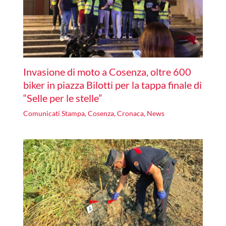
Invasione di moto a Cosenza, oltre 600
biker in piazza Bilotti per la tappa finale di
“Selle per le stelle”
Comunicati Stampa
,
Cosenza
,
Cronaca
,
News