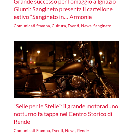
Grande successo per l’omaggio a Ignazio
Giunti: Sangineto presenta il cartellone
estivo “Sangineto in… Armonie”
Comunicati Stampa
,
Cultura
,
Eventi
,
News
,
Sangineto
“Selle per le Stelle”: il grande motoraduno
notturno fa tappa nel Centro Storico di
Rende
Comunicati Stampa
,
Eventi
,
News
,
Rende