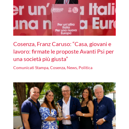
Cosenza, Franz Caruso: “Casa, giovani e
lavoro: firmate le proposte Avanti Psi per
una società più giusta”
Comunicati Stampa
,
Cosenza
,
News
,
Politica