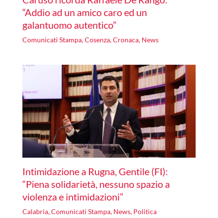
“Addio ad un amico caro ed un
galantuomo autentico”
Comunicati Stampa
,
Cosenza
,
Cronaca
,
News
Intimidazione a Rugna, Gentile (FI):
“Piena solidarietà, nessuno spazio a
violenza e intimidazioni”
Calabria
,
Comunicati Stampa
,
News
,
Politica