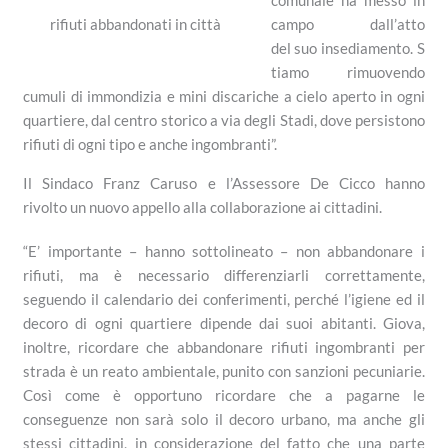
campo dall’atto
rifiuti abbandonati in città
del suo insediamento. S
tiamo rimuovendo
cumuli di immondizia e mini discariche a cielo aperto in ogni
quartiere, dal centro storico a via degli Stadi, dove persistono
rifiuti di ogni tipo e anche ingombranti”.
Il
Sindaco Franz Caruso e l’Assessore De Cicco
hanno
rivolto
un
nuovo
appello alla collaborazione ai cittadini.
“
E’ importante – ha
nno
sottolineato – non abbandonare i
rifiuti, ma è necessario differenziarli correttamente,
seguendo il calendario dei conferimenti, perché l’igiene ed il
decoro di ogni quartiere dipende dai suoi abitanti. Giova,
inoltre, ricordare che abbandonare rifiuti ingombranti per
strada è un reato ambientale, punito con sanzioni pecuniarie.
Così come è opportuno ricordare che a pagarne le
conseguenze non sarà solo il decoro urbano, ma anche gli
stessi cittadini, in considerazione del fatto che una parte