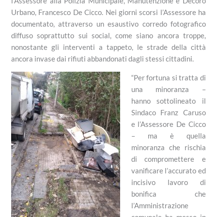
l’Assessore alla Polizia Municipale, Manutenzione e Decoro
Urbano, Francesco De Cicco. Nei giorni scorsi l’Assessore ha
documentato, attraverso un esaustivo corredo fotografico
diffuso soprattutto sui social, come siano ancora troppe,
nonostante gli interventi a tappeto, le strade della città
ancora invase dai rifiuti abbandonati dagli stessi cittadini.
“Per fortuna si tratta di
una minoranza –
hanno sottolineato il
Sindaco Franz Caruso
e l’Assessore De Cicco
– ma è quella
minoranza che rischia
di compromettere e
vanificare l’accurato ed
incisivo lavoro di
bonifica che
l’Amministrazione
comunale ha messo in