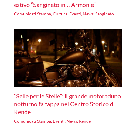
estivo “Sangineto in… Armonie”
Comunicati Stampa
,
Cultura
,
Eventi
,
News
,
Sangineto
“Selle per le Stelle”: il grande motoraduno
notturno fa tappa nel Centro Storico di
Rende
Comunicati Stampa
,
Eventi
,
News
,
Rende