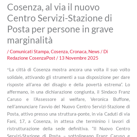
Cosenza, al via il nuovo
Centro Servizi-Stazione di
Posta per persone in grave
marginalità
/
Comunicati Stampa
,
Cosenza
,
Cronaca
,
News
/ Di
Redazione CosenzaPost
/
13 Novembre 2025
La città di Cosenza mostra ancora una volta il suo volto
“
solidale, attivando gli strumenti a sua disposizione per dare
risposte all’area del disagio e della povertà estrema”. Lo
affermano, in una dichiarazione congiunta, il Sindaco Franz
Caruso e l’Assessore al welfare, Veronica Buffone,
nell’annunciare l’avvio del Nuovo Centro Servizi-Stazione di
Posta, attivo presso una struttura-
ponte
, in via Caduti di via
Fani, 17, a Cosenza, in attesa che terminino i lavori di
ristrutturazione della sede definitiva. “
Il Nuovo Centro
Servizi-Stazione di Posta
– sottolineano Franz Caruso e