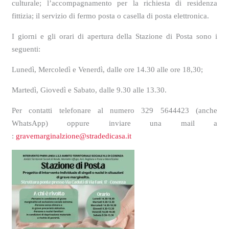
culturale;
l’acco
mpagnamento per la richiesta di residenza
fittizia;
il s
ervizio di fermo posta o casella di posta elettronica.
I giorni e gli orari di apertura della Stazione di Posta sono i
seguenti:
Lunedì, Mercoled
ì
e Venerdì, dalle
ore
14.30
alle ore 18,30;
Martedì, Giovedì e
S
abato, dalle 9.30
alle
13.30.
Per contatti telefonare al numero
329 5644423 (anche
WhatsApp)
oppure
inviare una mail a
:
gravemarginalzione@stradedicasa.it