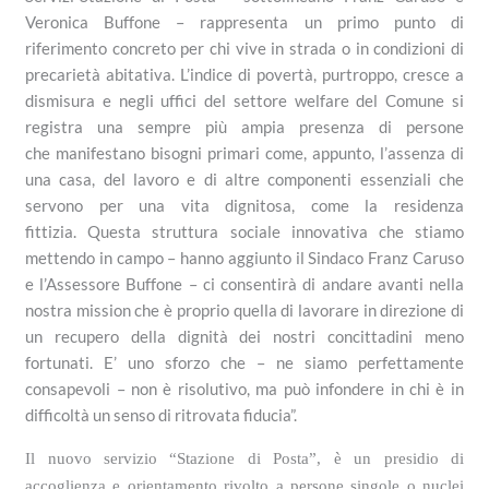
Veronica Buffone – rappresenta un primo punto di
riferimento concreto per chi vive in strada o in condizioni di
precarietà abitativa. L’indice di povertà, purtroppo, cresce a
dismisura
e n
egli uffici del settore welfare del Comune si
registra una sempre più ampia presenza di persone
che
manifestano
bisogni primari come,
appunto,
l’assenza di
una casa, del lavoro e di altre
componenti
essenziali che
servono per una vita dignitosa,
come la residenza
fittizia
.
Questa struttura sociale innovativa che stiamo
mettendo in campo – hanno aggiunto il Sindaco Franz Caruso
e l’Assessore Buffone – ci consentirà di andare avanti nella
nostra mission che è proprio quella di lavorare in direzione di
un recupero della dignità dei nostri concittadini meno
fortunati. E’ uno sforzo che – ne siamo perfettamente
consapevoli – non è risolutivo, ma può infondere in chi è in
difficoltà un senso di ritrovata fiducia”.
Il
nuovo servizio “Stazione di Posta”,
è
un presidio di
accoglienza e orientamento rivolto a persone singole o nuclei