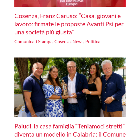
Cosenza, Franz Caruso: “Casa, giovani e
lavoro: firmate le proposte Avanti Psi per
una società più giusta”
Comunicati Stampa
,
Cosenza
,
News
,
Politica
Paludi, la casa famiglia “Teniamoci stretti”
diventa un modello in Calabria: il Comune