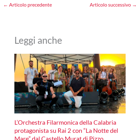
←
Articolo precedente
Articolo successivo
→
Leggi anche
L’Orchestra Filarmonica della Calabria
protagonista su Rai 2 con “La Notte del
Mare” dal Castello Murat di Pizzo