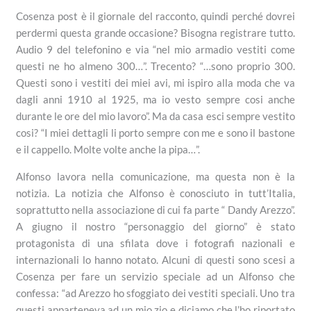
Cosenza post è il giornale del racconto, quindi perché dovrei
perdermi questa grande occasione? Bisogna registrare tutto.
Audio 9 del telefonino e via “nel mio armadio vestiti come
questi ne ho almeno 300…”. Trecento? “…sono proprio 300.
Questi sono i vestiti dei miei avi, mi ispiro alla moda che va
dagli anni 1910 al 1925, ma io vesto sempre cosi anche
durante le ore del mio lavoro”. Ma da casa esci sempre vestito
cosi? “I miei dettagli li porto sempre con me e sono il bastone
e il cappello. Molte volte anche la pipa…”.
Alfonso lavora nella comunicazione, ma questa non è la
notizia. La notizia che Alfonso è conosciuto in tutt’Italia,
soprattutto nella associazione di cui fa parte “ Dandy Arezzo”.
A giugno il nostro “personaggio del giorno” è stato
protagonista di una sfilata dove i fotografi nazionali e
internazionali lo hanno notato. Alcuni di questi sono scesi a
Cosenza per fare un servizio speciale ad un Alfonso che
confessa: “ad Arezzo ho sfoggiato dei vestiti speciali. Uno tra
questi apparteneva ad un mio zio e diciamo che l’ho riportato