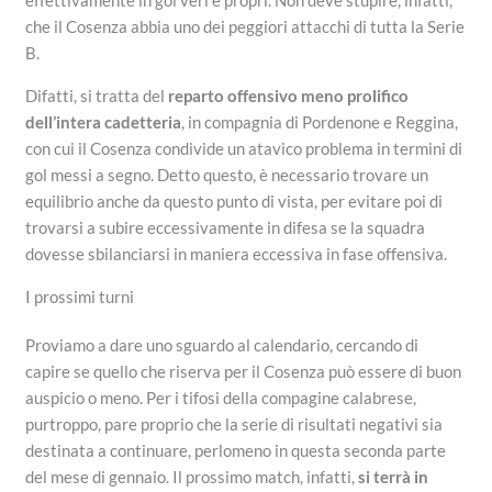
effettivamente in gol veri e propri. Non deve stupire, infatti,
che il Cosenza abbia uno dei peggiori attacchi di tutta la Serie
B.
Difatti, si tratta del
reparto offensivo meno prolifico
dell’intera cadetteria
, in compagnia di Pordenone e Reggina,
con cui il Cosenza condivide un atavico problema in termini di
gol messi a segno. Detto questo, è necessario trovare un
equilibrio anche da questo punto di vista, per evitare poi di
trovarsi a subire eccessivamente in difesa se la squadra
dovesse sbilanciarsi in maniera eccessiva in fase offensiva.
I prossimi turni
Proviamo a dare uno sguardo al calendario, cercando di
capire se quello che riserva per il Cosenza può essere di buon
auspicio o meno. Per i tifosi della compagine calabrese,
purtroppo, pare proprio che la serie di risultati negativi sia
destinata a continuare, perlomeno in questa seconda parte
del mese di gennaio. Il prossimo match, infatti,
si terrà in