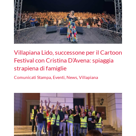
Villapiana Lido, successone per il Cartoon
Festival con Cristina D’Avena: spiaggia
strapiena di famiglie
Comunicati Stampa
,
Eventi
,
News
,
Villapiana