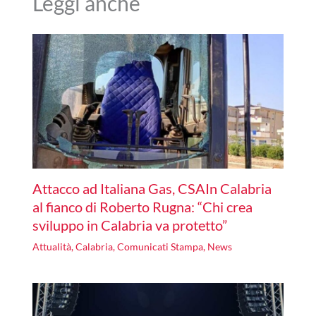
Leggi anche
Attacco ad Italiana Gas, CSAIn Calabria
al fianco di Roberto Rugna: “Chi crea
sviluppo in Calabria va protetto”
Attualità
,
Calabria
,
Comunicati Stampa
,
News