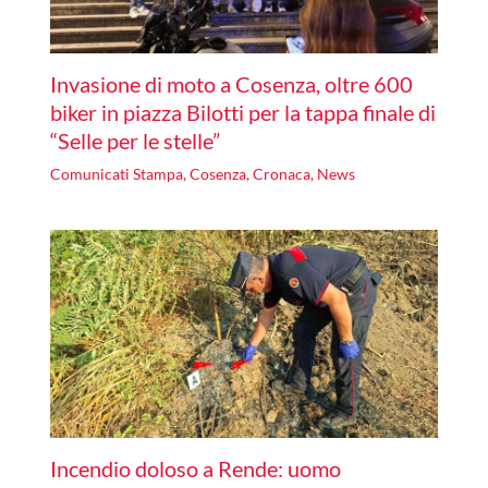
Invasione di moto a Cosenza, oltre 600
biker in piazza Bilotti per la tappa finale di
“Selle per le stelle”
Comunicati Stampa
,
Cosenza
,
Cronaca
,
News
Incendio doloso a Rende: uomo