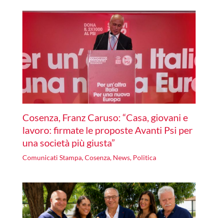
Cosenza, Franz Caruso: “Casa, giovani e
lavoro: firmate le proposte Avanti Psi per
una società più giusta”
Comunicati Stampa
,
Cosenza
,
News
,
Politica