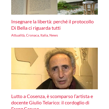
Insegnare la libertà: perché il protocollo
Di Bella ci riguarda tutti
Attualità
,
Cronaca
,
Italia
,
News
Lutto a Cosenza, è scomparso l’artista e
docente Giulio Telarico: il cordoglio di
Franz Caruso