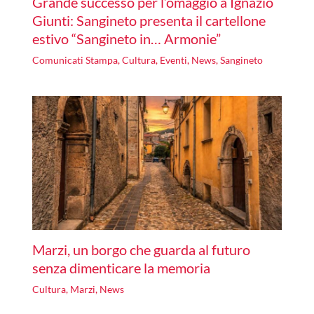
Grande successo per l’omaggio a Ignazio
Giunti: Sangineto presenta il cartellone
estivo “Sangineto in… Armonie”
Comunicati Stampa
,
Cultura
,
Eventi
,
News
,
Sangineto
Marzi, un borgo che guarda al futuro
senza dimenticare la memoria
Cultura
,
Marzi
,
News