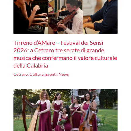
Tirreno d’AMare – Festival dei Sensi
2026: a Cetraro tre serate di grande
musica che confermano il valore culturale
della Calabria
Cetraro
,
Cultura
,
Eventi
,
News