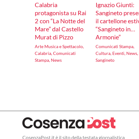
Calabria
Ignazio Giunti:
protagonista su Rai
Sangineto prese
2 con “La Notte del
il cartellone est
Mare” dal Castello
“Sangineto in…
Murat di Pizzo
Armonie”
Arte Musica e Spettacolo
,
Comunicati Stampa
,
Calabria
,
Comunicati
Cultura
,
Eventi
,
News
,
Stampa
,
News
Sangineto
CosenzaPost.it è il sito della testata giornalistica