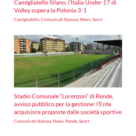
Camigliatello Silano, l’Italia Under 17 di
Volley supera la Polonia 3-1
Camigliatello
,
Comunicati Stampa
,
News
,
Sport
Stadio Comunale “Lorenzon” di Rende,
avviso pubblico per la gestione: l’Ente
acquisisce proposte dalle società sportive
Comunicati Stampa
,
News
,
Rende
,
Sport