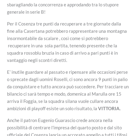
sbaragliando la concorrenza e approdando tra lo stupore
generale in serie B!
Per il Cosenza tre punti da recuperare a tre giornate dalla
fine alla Casertana potrebbero rappresentare una montagna
insormontabile da scalare , così come si potrebbero
recuperare in una sola partita, tenendo presente che la
squadra rossoblu bruzia in caso di arrivo a pari punti è in
vantaggio negli scontri diretti.
E’ inutile guardare al passato e ripensare alle occasioni perse
o sprecate dagli uomini Roselli, ci sono ancora 9 punti in palio
da conquistare e tutto ancora può succedere. Per tracciare un
bilancio ci sarà tempo e modo, domenica al Marulla ore 15
arriva il Foggia, se la squadra silana vuole cullare ancora
ambizioni di playoff esiste un solo risultato, la
VITTORIA.
Anche il patron Eugenio Guarascio crede ancora nella
possibilità di centrare l’impresa del quarto posto e dal sito
ufficiale del Cosenza lancia un accorato appello a tutti i tifosi