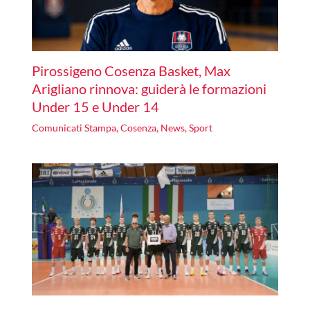
Pirossigeno Cosenza Basket, Max
Arigliano rinnova: guiderà le formazioni
Under 15 e Under 14
Comunicati Stampa
,
Cosenza
,
News
,
Sport