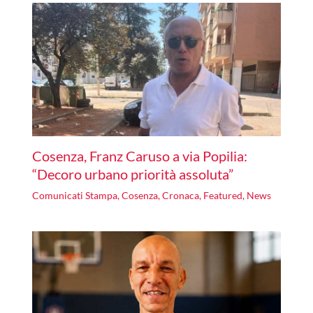
Cosenza, Franz Caruso a via Popilia:
“Decoro urbano priorità assoluta”
Comunicati Stampa
,
Cosenza
,
Cronaca
,
Featured
,
News