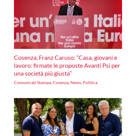
Cosenza, Franz Caruso: “Casa, giovani e
lavoro: firmate le proposte Avanti Psi per
una società più giusta”
Comunicati Stampa
,
Cosenza
,
News
,
Politica