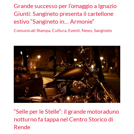
Grande successo per l’omaggio a Ignazio
Giunti: Sangineto presenta il cartellone
estivo “Sangineto in… Armonie”
Comunicati Stampa
,
Cultura
,
Eventi
,
News
,
Sangineto
“Selle per le Stelle”: il grande motoraduno
notturno fa tappa nel Centro Storico di
Rende