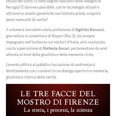
chiuso del tutto: ci sono segreti nascosti nelle indagini di
Perugia? È davvero possibile, con le tecnologie attuali e
attraverso analisi genetiche mai tentate prima, scoprire
pezzi mancanti di verità?
Il volume è introdotto dalla prefazione di
Sigfrido Ranucci
,
giornalista e conduttore di
Report
(Rai 3), da sempre
impegnato nell’inchiesta sui misteri d’Italia, ed è realizzato
con la supervisione di
Stefania Ascari
, parlamentare da anni
attenta ai temi della giustizia e della memoria civile.
L’evento offrirà al pubblico l’occasione di confrontarsi
direttamente con i curatori in un dialogo aperto tra memoria,
giustizia e ricerca della verità.