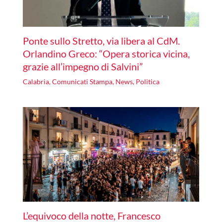
Ponte sullo Stretto, via libera al CdM.
Orlandino Greco: “Opera storica vicina,
grazie all’impegno di Salvini”
Calabria
,
Comunicati Stampa
,
News
,
Politica
L’equivoco della notte, Francesco