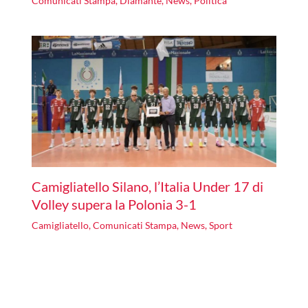
Comunicati Stampa
,
Diamante
,
News
,
Politica
Camigliatello Silano, l’Italia Under 17 di
Volley supera la Polonia 3-1
Camigliatello
,
Comunicati Stampa
,
News
,
Sport