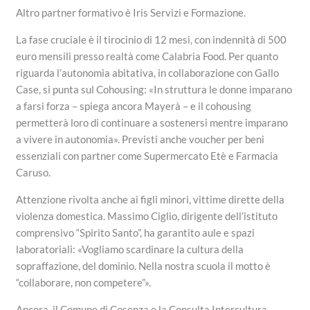
Altro partner formativo è Iris Servizi e Formazione.
La fase cruciale è il tirocinio di 12 mesi, con indennità di 500
euro mensili presso realtà come Calabria Food. Per quanto
riguarda l’autonomia abitativa, in collaborazione con Gallo
Case, si punta sul Cohousing: «In struttura le donne imparano
a farsi forza – spiega ancora Mayerà – e il cohousing
permetterà loro di continuare a sostenersi mentre imparano
a vivere in autonomia». Previsti anche voucher per beni
essenziali con partner come Supermercato Etè e Farmacia
Caruso.
Attenzione rivolta anche ai figli minori, vittime dirette della
violenza domestica. Massimo Ciglio, dirigente dell’istituto
comprensivo “Spirito Santo”, ha garantito aule e spazi
laboratoriali: «Vogliamo scardinare la cultura della
sopraffazione, del dominio. Nella nostra scuola il motto è
“collaborare, non competere”».
Ancora, il Comune di Cosenza e la Consulta Intercultura