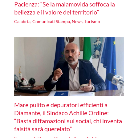
Pacienza: “Se la malamovida soffoca la
bellezza e il valore del territorio”
Calabria
,
Comunicati Stampa
,
News
,
Turismo
Mare pulito e depuratori efficienti a
Diamante, il Sindaco Achille Ordine:
“Basta diffamazioni sui social, chi inventa
falsità sarà querelato”