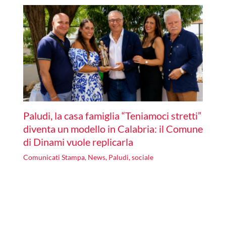
Paludi, la casa famiglia “Teniamoci stretti”
diventa un modello in Calabria: il Comune
di Dinami vuole replicarla
Comunicati Stampa
,
News
,
Paludi
,
sociale