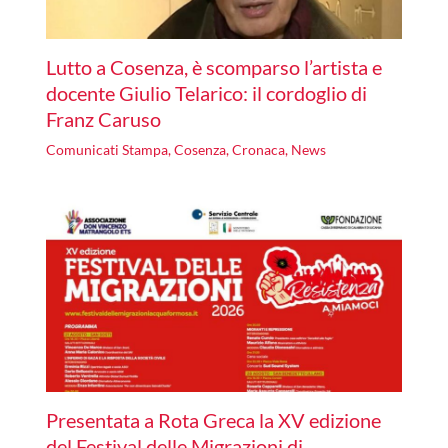
Lutto a Cosenza, è scomparso l’artista e
docente Giulio Telarico: il cordoglio di
Franz Caruso
Comunicati Stampa
,
Cosenza
,
Cronaca
,
News
Presentata a Rota Greca la XV edizione
del Festival delle Migrazioni di