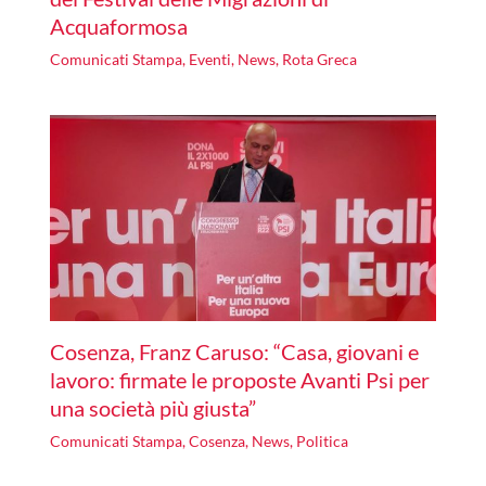
Acquaformosa
Comunicati Stampa
,
Eventi
,
News
,
Rota Greca
Cosenza, Franz Caruso: “Casa, giovani e
lavoro: firmate le proposte Avanti Psi per
una società più giusta”
Comunicati Stampa
,
Cosenza
,
News
,
Politica