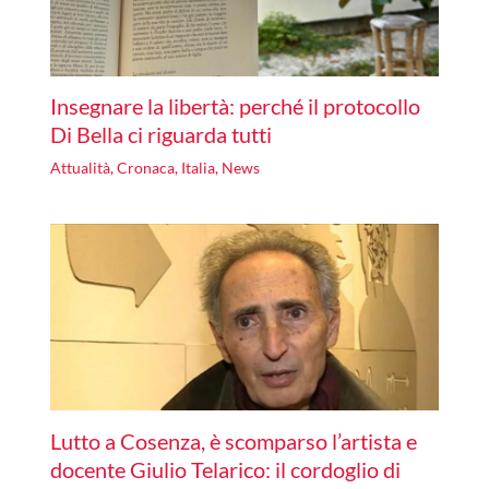
Insegnare la libertà: perché il protocollo
Di Bella ci riguarda tutti
Attualità
,
Cronaca
,
Italia
,
News
Lutto a Cosenza, è scomparso l’artista e
docente Giulio Telarico: il cordoglio di