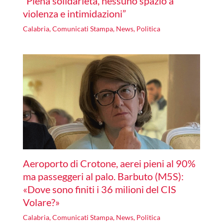
“Piena solidarietà, nessuno spazio a
violenza e intimidazioni”
Calabria
,
Comunicati Stampa
,
News
,
Politica
Aeroporto di Crotone, aerei pieni al 90%
ma passeggeri al palo. Barbuto (M5S):
«Dove sono finiti i 36 milioni del CIS
Volare?»
Calabria
,
Comunicati Stampa
,
News
,
Politica