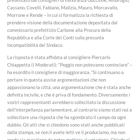
presentato dai consiglieri di minoranza Guccione, Ambrogio,
Cassano, Covelli, Fabiano, Malizia, Mauro, Morcavallo,
Morrone e Rende – in cui si formalizza la richiesta di
prendere visione della documentazione depositata dal
commissario prefettizio Carbone alla Procura della
Repubblica e alla Corte dei Conti sulla presunta
incompatibilità del Sindaco.
La risposta è stata affidata al consigliere Piercarlo
Chiappetta (I Moderati): “Peggio non potevamo cominciare” –
ha esordito il consigliere di maggioranza. “Si continuano a
portare in questa assise argomentazioni che non
appassionano la città, una argomentazione che è stata anche
definita incivile, e che è priva di fondamento. Diversamente i
vostri rappresentanti avrebbero sollecitato la discussione
dell’interpellanza parlamentare, al contrario siamo stati noi a
sollecitare una risposta che ha sgombrato il campo da ogni
dubbio. Gli atti che si chiedono sono stati anche pubblicati
dalla stampa, se non li avete letti ve li produciamo, ma non
credo sia questione da poter mettere al votazione. Chiedo al