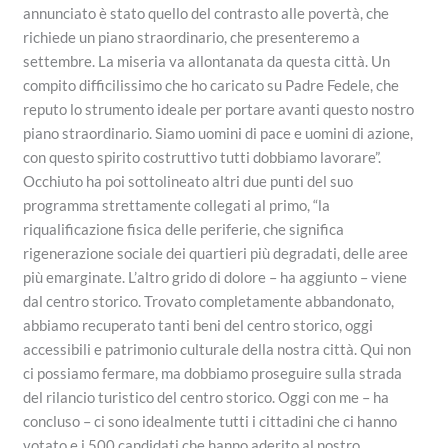
annunciato è stato quello del contrasto alle povertà, che
richiede un piano straordinario, che presenteremo a
settembre. La miseria va allontanata da questa città. Un
compito difficilissimo che ho caricato su Padre Fedele, che
reputo lo strumento ideale per portare avanti questo nostro
piano straordinario. Siamo uomini di pace e uomini di azione,
con questo spirito costruttivo tutti dobbiamo lavorare”.
Occhiuto ha poi sottolineato altri due punti del suo
programma strettamente collegati al primo, “la
riqualificazione fisica delle periferie, che significa
rigenerazione sociale dei quartieri più degradati, delle aree
più emarginate. L’altro grido di dolore – ha aggiunto – viene
dal centro storico. Trovato completamente abbandonato,
abbiamo recuperato tanti beni del centro storico, oggi
accessibili e patrimonio culturale della nostra città. Qui non
ci possiamo fermare, ma dobbiamo proseguire sulla strada
del rilancio turistico del centro storico. Oggi con me – ha
concluso – ci sono idealmente tutti i cittadini che ci hanno
votato e i 500 candidati che hanno aderito al nostro