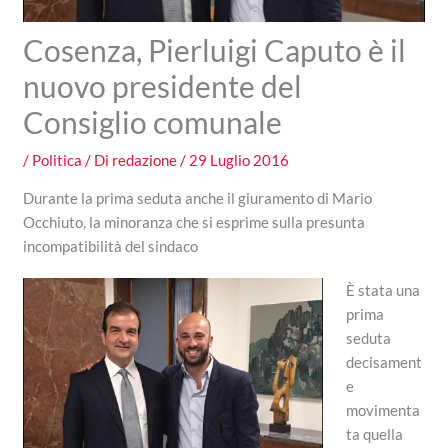
Cosenza, Pierluigi Caputo è il
nuovo presidente del
Consiglio comunale
/
Politica
/ Di
redazione
/
29 Luglio 2016
Durante la prima seduta anche il giuramento di Mario
Occhiuto, la minoranza che si esprime sulla presunta
incompatibilità del sindaco
È stata una
prima
seduta
decisament
e
movimenta
ta quella