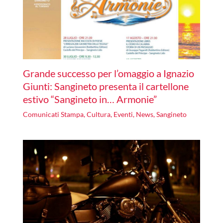
Grande successo per l’omaggio a Ignazio
Giunti: Sangineto presenta il cartellone
estivo “Sangineto in… Armonie”
Comunicati Stampa
,
Cultura
,
Eventi
,
News
,
Sangineto