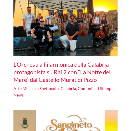
L’Orchestra Filarmonica della Calabria
protagonista su Rai 2 con “La Notte del
Mare” dal Castello Murat di Pizzo
Arte Musica e Spettacolo
,
Calabria
,
Comunicati Stampa
,
News