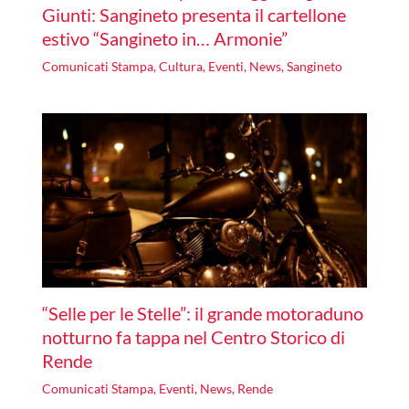
Giunti: Sangineto presenta il cartellone
estivo “Sangineto in… Armonie”
Comunicati Stampa
,
Cultura
,
Eventi
,
News
,
Sangineto
“Selle per le Stelle”: il grande motoraduno
notturno fa tappa nel Centro Storico di
Rende
Comunicati Stampa
,
Eventi
,
News
,
Rende