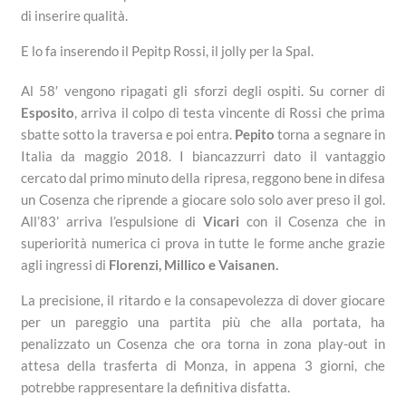
di inserire qualità.
E lo fa inserendo il Pepitp Rossi, il jolly per la Spal.
Al 58′ vengono ripagati gli sforzi degli ospiti. Su corner di
Esposito
, arriva il colpo di testa vincente di Rossi che prima
sbatte sotto la traversa e poi entra.
Pepito
torna a segnare in
Italia da maggio 2018. I biancazzurri dato il vantaggio
cercato dal primo minuto della ripresa, reggono bene in difesa
un Cosenza che riprende a giocare solo solo aver preso il gol.
All’83’ arriva l’espulsione di
Vicari
con il Cosenza che in
superiorità numerica ci prova in tutte le forme anche grazie
agli ingressi di
Florenzi, Millico e Vaisanen.
La precisione, il ritardo e la consapevolezza di dover giocare
per un pareggio una partita più che alla portata, ha
penalizzato un Cosenza che ora torna in zona play-out in
attesa della trasferta di Monza, in appena 3 giorni, che
potrebbe rappresentare la definitiva disfatta.