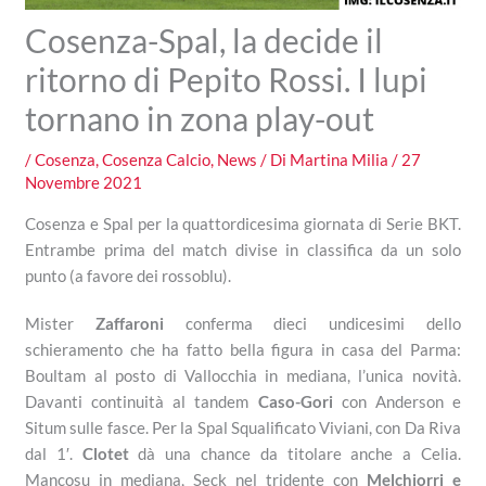
Cosenza-Spal, la decide il
ritorno di Pepito Rossi. I lupi
tornano in zona play-out
/
Cosenza
,
Cosenza Calcio
,
News
/ Di
Martina Milia
/
27
Novembre 2021
Cosenza e Spal per la quattordicesima giornata di Serie BKT.
Entrambe prima del match divise in classifica da un solo
punto (a favore dei rossoblu).
Mister
Zaffaroni
conferma dieci undicesimi dello
schieramento che ha fatto bella figura in casa del Parma:
Boultam al posto di Vallocchia in mediana, l’unica novità.
Davanti continuità al tandem
Caso-Gori
con Anderson e
Situm sulle fasce. Per la Spal Squalificato Viviani, con Da Riva
dal 1′.
Clotet
dà una chance da titolare anche a Celia.
Mancosu in mediana, Seck nel tridente con
Melchiorri e