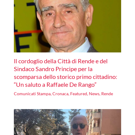
Il cordoglio della Città di Rende e del
Sindaco Sandro Principe per la
scomparsa dello storico primo cittadino:
“Un saluto a Raffaele De Rango”
Comunicati Stampa
,
Cronaca
,
Featured
,
News
,
Rende