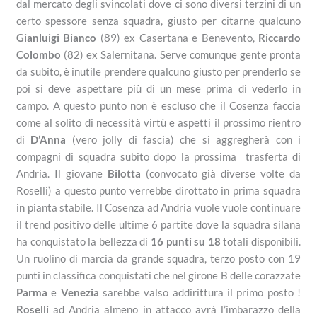
dal mercato degli svincolati dove ci sono diversi terzini di un
certo spessore senza squadra, giusto per citarne qualcuno
Gianluigi Bianco
(89) ex Casertana e Benevento,
Riccardo
Colombo
(82) ex Salernitana. Serve comunque gente pronta
da subito, è inutile prendere qualcuno giusto per prenderlo se
poi si deve aspettare più di un mese prima di vederlo in
campo. A questo punto non è escluso che il Cosenza faccia
come al solito di necessità virtù e aspetti il prossimo rientro
di
D’Anna
(vero jolly di fascia) che si aggregherà con i
compagni di squadra subito dopo la prossima trasferta di
Andria. Il giovane
Bilotta
(convocato già diverse volte da
Roselli) a questo punto verrebbe dirottato in prima squadra
in pianta stabile. Il Cosenza ad Andria vuole vuole continuare
il trend positivo delle ultime 6 partite dove la squadra silana
ha conquistato la bellezza di
16 punti su 18
totali disponibili.
Un ruolino di marcia da grande squadra, terzo posto con 19
punti in classifica conquistati che nel girone B delle corazzate
Parma
e
Venezia
sarebbe valso addirittura il primo posto !
Roselli
ad Andria almeno in attacco avrà l’imbarazzo della