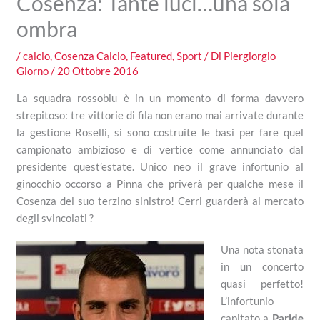
Cosenza: Tante luci…una sola
ombra
/
calcio
,
Cosenza Calcio
,
Featured
,
Sport
/ Di
Piergiorgio
Giorno
/
20 Ottobre 2016
La squadra rossoblu è in un momento di forma davvero
strepitoso: tre vittorie di fila non erano mai arrivate durante
la gestione Roselli, si sono costruite le basi per fare quel
campionato ambizioso e di vertice come annunciato dal
presidente quest’estate. Unico neo il grave infortunio al
ginocchio occorso a Pinna che priverà per qualche mese il
Cosenza del suo terzino sinistro! Cerri guarderà al mercato
degli svincolati ?
Una nota stonata
in un concerto
quasi perfetto!
L’infortunio
capitato a
Paride