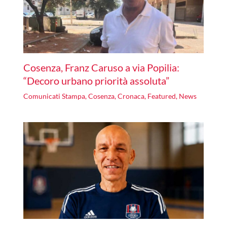
Cosenza, Franz Caruso a via Popilia:
“Decoro urbano priorità assoluta”
Comunicati Stampa
,
Cosenza
,
Cronaca
,
Featured
,
News