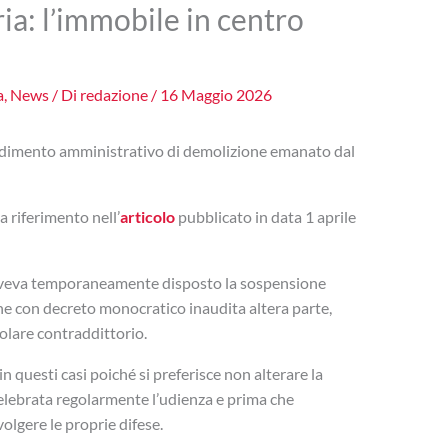
a: l’immobile in centro
a
,
News
/ Di
redazione
/
16 Maggio 2026
vedimento amministrativo di demolizione emanato dal
a riferimento nell’
articolo
pubblicato in data 1 aprile
 aveva temporaneamente disposto la sospensione
one con decreto monocratico inaudita altera parte,
olare contraddittorio.
in questi casi poiché si preferisce non alterare la
elebrata regolarmente l’udienza e prima che
volgere le proprie difese.