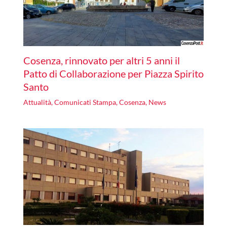
Cosenza, rinnovato per altri 5 anni il
Patto di Collaborazione per Piazza Spirito
Santo
Attualità
,
Comunicati Stampa
,
Cosenza
,
News