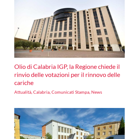
Olio di Calabria IGP, la Regione chiede il
rinvio delle votazioni per il rinnovo delle
cariche
Attualità
,
Calabria
,
Comunicati Stampa
,
News