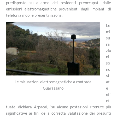
predisposto sull’allarme dei residenti preoccupati dalle
emissioni elettromagnetiche provenienti dagli impianti di
telefonia mobile presenti in zona.
Le
mi
su
ra
zio
ni
so
no
st
Le misurazioni elettromagnetiche a contrada
at
Guarassano
e
eff
et
tuate, dichiara Arpacal, “su alcune postazioni ritenute più
significative ai fini della corretta valutazione dei presunti