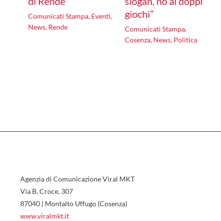
di Rende
slogan, no ai doppi
giochi”
Comunicati Stampa
,
Eventi
,
News
,
Rende
Comunicati Stampa
,
Cosenza
,
News
,
Politica
Agenzia di Comunicazione Viral MKT
Via B. Croce, 307
87040 | Montalto Uffugo (Cosenza)
www.viralmkt.it