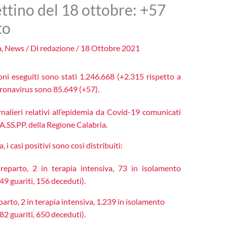
ettino del 18 ottobre: +57
to
a
,
News
/ Di
redazione
/
18 Ottobre 2021
poni eseguiti sono stati 1.246.668 (+2.315
rispetto a
Coronavirus sono 85.649 (+57).
nalieri relativi all’epidemia da Covid-19 comunicati
A.SS.PP. della Regione Calabria.
, i casi positivi sono così distribuiti:
eparto, 2 in terapia intensiva, 73 in isolamento
9 guariti, 156 deceduti).
arto, 2 in terapia intensiva, 1.239 in isolamento
2 guariti, 650 deceduti).