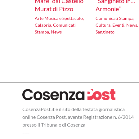
Mare” dal Castello
“Sangineto in…
Murat di Pizzo
Armonie”
Arte Musica e Spettacolo
,
Comunicati Stampa
,
Calabria
,
Comunicati
Cultura
,
Eventi
,
News
,
Stampa
,
News
Sangineto
CosenzaPost.it è il sito della testata giornalistica
online Cosenza Post, avente Registrazione n. 6/2014
presso il Tribunale di Cosenza
----