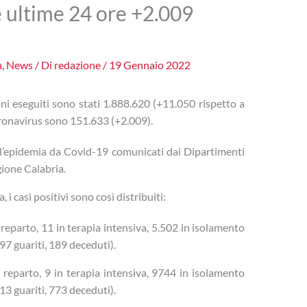
e ultime 24 ore +2.009
a
,
News
/ Di
redazione
/
19 Gennaio 2022
oni eseguiti sono stati 1.888.620 (+11.050 rispetto a
Coronavirus sono 151.633 (+2.009).
 all’epidemia da Covid-19 comunicati dai Dipartimenti
gione Calabria.
, i casi positivi sono così distribuiti:
eparto, 11 in terapia intensiva, 5.502 in isolamento
7 guariti, 189 deceduti).
reparto, 9 in terapia intensiva, 9744 in isolamento
3 guariti, 773 deceduti).