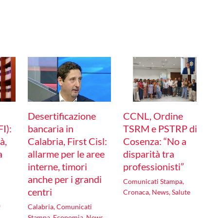
Desertificazione
CCNL, Ordine
I):
bancaria in
TSRM e PSTRP di
à,
Calabria, First Cisl:
Cosenza: “No a
a
allarme per le aree
disparità tra
interne, timori
professionisti”
anche per i grandi
Comunicati Stampa
,
centri
Cronaca
,
News
,
Salute
a
Calabria
,
Comunicati
Stampa
,
Economia
,
News