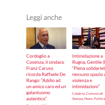
Leggi anche
Cordoglio a
Intimidazione a
Cosenza, il sindaco
Rugna, Gentile (F
Franz Caruso
“Piena solidariet
ricorda Raffaele De
nessuno spazio 
Rango: “Addio ad
violenza e
un amico caro ed un
intimidazioni”
galantuomo
Calabria
,
Comunicati
autentico”
Stampa
,
News
,
Politic