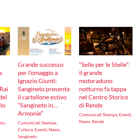
Grande successo
“Selle per le Stelle”:
a
per l’omaggio a
il grande
Ignazio Giunti:
motoraduno
 Rai
Sangineto presenta
notturno fa tappa
del
il cartellone estivo
nel Centro Storico
lo
“Sangineto in…
di Rende
Armonie”
Comunicati Stampa
,
Eventi
,
News
,
Rende
olo
,
Comunicati Stampa
,
Cultura
,
Eventi
,
News
,
Sangineto