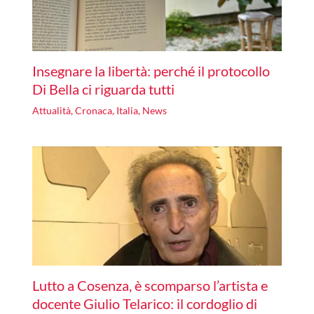
Insegnare la libertà: perché il protocollo
Di Bella ci riguarda tutti
Attualità
,
Cronaca
,
Italia
,
News
Lutto a Cosenza, è scomparso l’artista e
docente Giulio Telarico: il cordoglio di