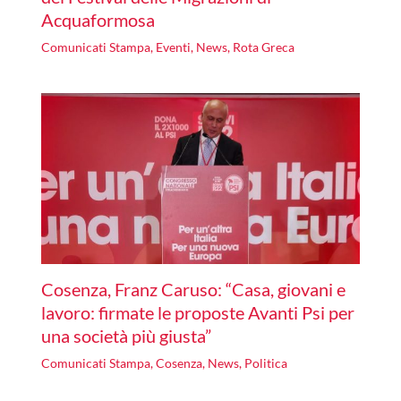
Acquaformosa
Comunicati Stampa
,
Eventi
,
News
,
Rota Greca
Cosenza, Franz Caruso: “Casa, giovani e
lavoro: firmate le proposte Avanti Psi per
una società più giusta”
Comunicati Stampa
,
Cosenza
,
News
,
Politica