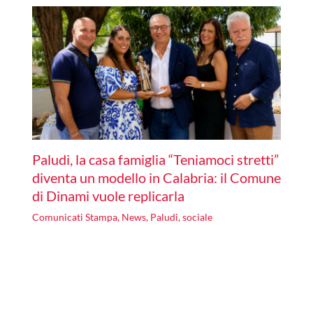
Paludi, la casa famiglia “Teniamoci stretti”
diventa un modello in Calabria: il Comune
di Dinami vuole replicarla
Comunicati Stampa
,
News
,
Paludi
,
sociale