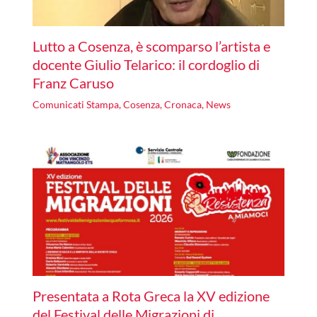
Lutto a Cosenza, è scomparso l’artista e
docente Giulio Telarico: il cordoglio di
Franz Caruso
Comunicati Stampa
,
Cosenza
,
Cronaca
,
News
Presentata a Rota Greca la XV edizione
del Festival delle Migrazioni di