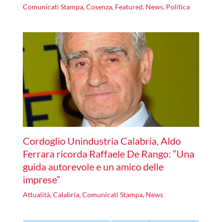
Comunicati Stampa
,
Cosenza
,
Featured
,
News
,
Politica
Cordoglio Unindustria Calabria, Aldo
Ferrara ricorda Raffaele De Rango: “Una
guida autorevole e un amico delle
imprese”
Attualità
,
Calabria
,
Comunicati Stampa
,
News