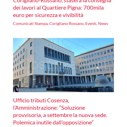
Corigliano-Rossano, stasera la consegna
dei lavori al Quartiere Pigna: 700mila
euro per sicurezza e vivibilità
Comunicati Stampa
,
Corigliano Rossano
,
Eventi
,
News
Ufficio tributi Cosenza,
l’Amministrazione: “Soluzione
provvisoria, a settembre la nuova sede.
Polemica inutile dall’opposizione”