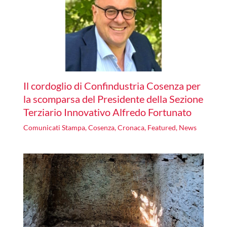
Il cordoglio di Confindustria Cosenza per
la scomparsa del Presidente della Sezione
Terziario Innovativo Alfredo Fortunato
Comunicati Stampa
,
Cosenza
,
Cronaca
,
Featured
,
News