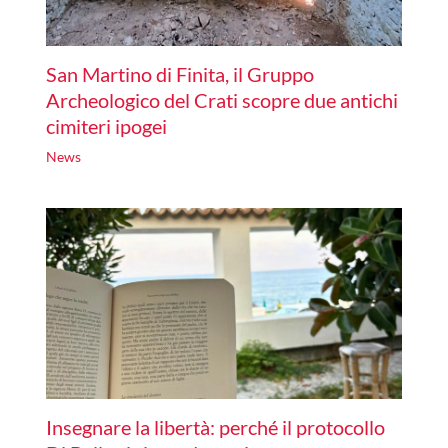
San Martino di Finita, il Gruppo
Archeologico del Crati scopre due antichi
cimiteri ipogei
News
Insegnare la libertà: perché il protocollo