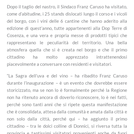
Dopo il taglio del nastro, il Sindaco Franz Caruso ha visitato,
come d’abitudine, i 25 stands dislocati lungo il corso e i vicoli
del borgo, con i vini delle 6 cantine che hanno aderito alla
edizione di quest’anno, tutte appartenenti alla Dop Terre di
Cosenza, e una vera e propria messe di prodotti tipici che
rappresentano le peculiarità del territorio. Una bella
atmosfera quella che si è creata nel borgo e che il primo
cittadino ha molto apprezzato intrattenendosi
piacevolmente a conversare con residenti e visitatori.
“La Sagra dell’uva e del vino – ha ribadito Franz Caruso
durante l’inaugurazione – è un evento che dovrebbe essere
storicizzato, ma se non lo è formalmente perché la Regione
non ha ritenuto ancora di doverlo riconoscere, lo è nei fatti,
perché sono tanti anni che si ripete questa manifestazione
che è consolidata, attesa dalla comunità e amata dalla città e
non solo dalla città, perché qui – ha aggiunto il primo
cittadino – tra le dolci colline di Donnici, si riversa tutta la
provincia e tantissimi visitatori provenienti anche da fuori