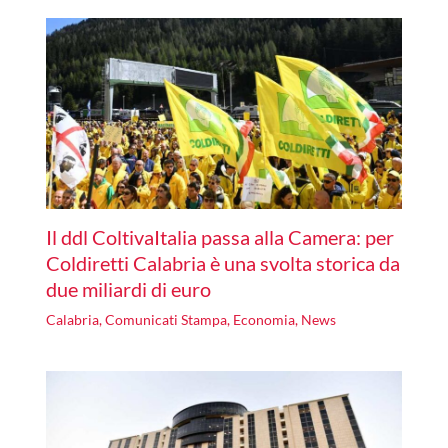
Il ddl ColtivaItalia passa alla Camera: per
Coldiretti Calabria è una svolta storica da
due miliardi di euro
Calabria
,
Comunicati Stampa
,
Economia
,
News