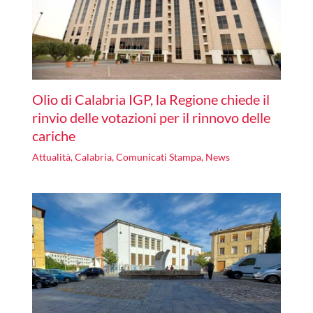
Olio di Calabria IGP, la Regione chiede il
rinvio delle votazioni per il rinnovo delle
cariche
Attualità
,
Calabria
,
Comunicati Stampa
,
News