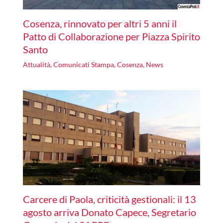
Cosenza, rinnovato per altri 5 anni il
Patto di Collaborazione per Piazza Spirito
Santo
Attualità
,
Comunicati Stampa
,
Cosenza
,
News
Carcere di Paola, criticità gestionali: il 13
agosto arriva Donato Capece, Segretario