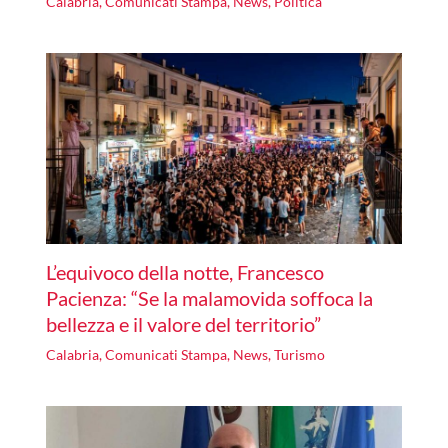
Calabria
,
Comunicati Stampa
,
News
,
Politica
L’equivoco della notte, Francesco
Pacienza: “Se la malamovida soffoca la
bellezza e il valore del territorio”
Calabria
,
Comunicati Stampa
,
News
,
Turismo