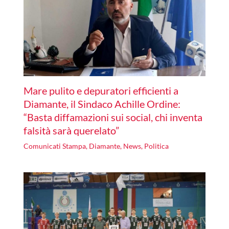
Mare pulito e depuratori efficienti a
Diamante, il Sindaco Achille Ordine:
“Basta diffamazioni sui social, chi inventa
falsità sarà querelato”
Comunicati Stampa
,
Diamante
,
News
,
Politica