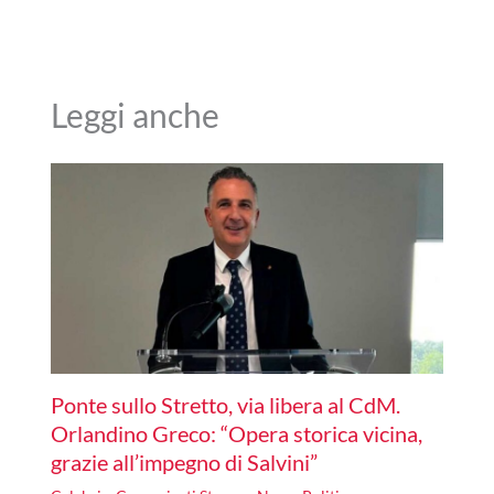
Leggi anche
Ponte sullo Stretto, via libera al CdM.
Orlandino Greco: “Opera storica vicina,
grazie all’impegno di Salvini”