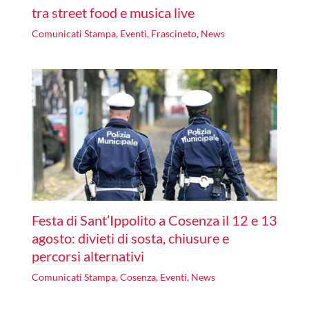
tra street food e musica live
Comunicati Stampa
,
Eventi
,
Frascineto
,
News
Festa di Sant’Ippolito a Cosenza il 12 e 13
agosto: divieti di sosta, chiusure e
percorsi alternativi
Comunicati Stampa
,
Cosenza
,
Eventi
,
News