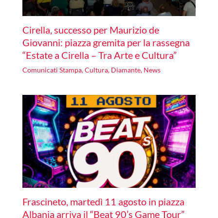
Cirella, successo per Maurizio de
Giovanni: piazza gremita per la rassegna
“Estate a Cirella – Tra Arte e Cultura”
Comunicati Stampa
,
Cultura
,
Diamante
,
News
Frascineto, martedì 11 agosto in piazza
Albania arriva il “Beat 90’s Game Tour”