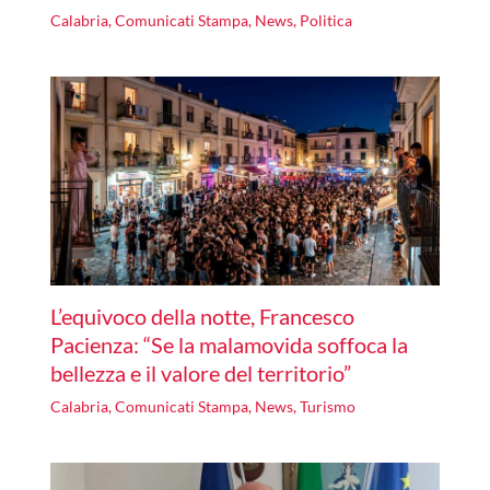
Calabria
,
Comunicati Stampa
,
News
,
Politica
L’equivoco della notte, Francesco
Pacienza: “Se la malamovida soffoca la
bellezza e il valore del territorio”
Calabria
,
Comunicati Stampa
,
News
,
Turismo