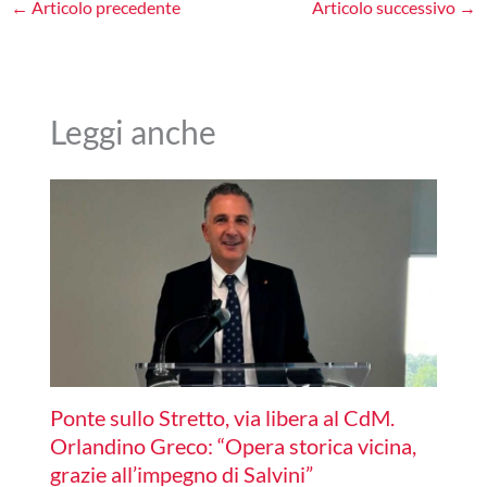
←
Articolo precedente
Articolo successivo
→
Leggi anche
Ponte sullo Stretto, via libera al CdM.
Orlandino Greco: “Opera storica vicina,
grazie all’impegno di Salvini”