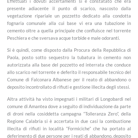
Effettuati i dovuti accertamenti si è constatato che era
presente adiacente il punto di scarico, nascosto dalla
vegetazione ripariale un pozzetto dedicato alla condotta
fognaria comunale alla cui base vi era una tubazione in
cemento oltre a quella principale che confluisce nel torrente
Peschiera e che sversava acque torbide e male odoranti.
Si è quindi, come disposto dalla Procura della Repubblica di
Paola, posto sotto sequestro la tubatura in cemento non
autorizzata alla base del pozzetto ed interrata che conduce
allo scarico nel torrente e deferito il responsabile tecnico del
Comune di Falconara Albanese per il reato di abbandono o
deposito incontrollato di rifiuti e gestione illecita degli stessi.
Altra attività ha visto impegnati i militari di Longobardi nel
comune di Amantea dove a seguito di individuazione da parte
di droni nella cosiddetta campagna “Tolleranza Zero”, della
Regione Calabria si è accertata in due casi la combustione
illecita di rifiuti in località “Formiciche” che ha portato al
deferimento di due persone per i reati di abbandono, deposito