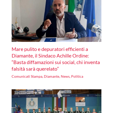
Mare pulito e depuratori efficienti a
Diamante, il Sindaco Achille Ordine:
“Basta diffamazioni sui social, chi inventa
falsità sarà querelato”
Comunicati Stampa
,
Diamante
,
News
,
Politica