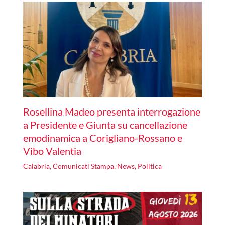
Rosellina Madeo presenta interrogazione
a Presidente e Giunta su cancellazione
emodinamica a Corigliano-Rossano e
Vibo Valentia
Calabria
,
Comunicati Stampa
,
News
,
Politica