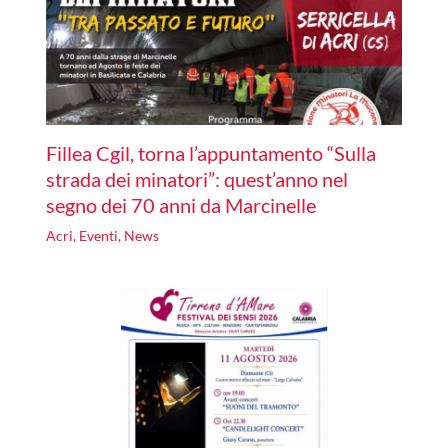
Fillea Cgil, torna l’appuntamento “Sulla
strada dei minatori”: quest’anno nel
segno dei 70 anni da Marcinelle
Acri
,
Eventi
,
News