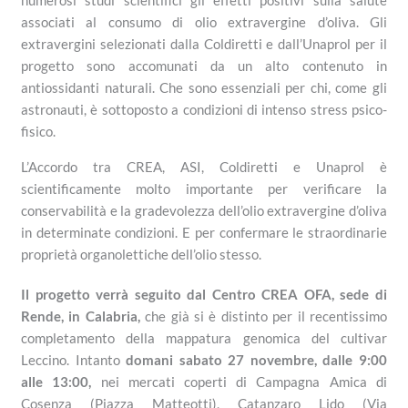
numerosi studi scientifici gli effetti positivi sulla salute
associati al consumo di olio extravergine d’oliva. Gli
extravergini selezionati dalla Coldiretti e dall’Unaprol per il
progetto sono accomunati da un alto contenuto in
antiossidanti naturali. Che sono essenziali per chi, come gli
astronauti, è sottoposto a condizioni di intenso stress psico-
fisico.
L’Accordo tra CREA, ASI, Coldiretti e Unaprol è
scientificamente molto importante per verificare la
conservabilità e la gradevolezza dell’olio extravergine d’oliva
in determinate condizioni. E per confermare le straordinarie
proprietà organolettiche dell’olio stesso.
Il progetto verrà seguito dal Centro CREA OFA, sede di
Rende, in Calabria,
che già si è distinto per il recentissimo
completamento della mappatura genomica del cultivar
Leccino. Intanto
d
omani sabato 27 novembre, dalle 9:00
alle 13:00,
nei mercati coperti di Campagna Amica di
Cosenza (Piazza Matteotti), Catanzaro Lido (Via