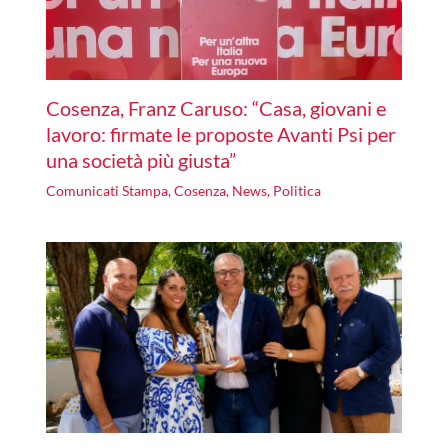
Cosenza, Franz Caruso: “Casa, giovani e
lavoro: firmate le proposte Avanti Psi per
una società più giusta”
Comunicati Stampa
,
Cosenza
,
News
,
Politica