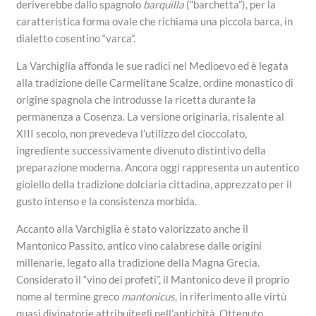
deriverebbe dallo spagnolo
barquilla
(“barchetta”), per la
caratteristica forma ovale che richiama una piccola barca, in
dialetto cosentino “varca”.
La Varchiglia affonda le sue radici nel Medioevo ed è legata
alla tradizione delle Carmelitane Scalze, ordine monastico di
origine spagnola che introdusse la ricetta durante la
permanenza a Cosenza. La versione originaria, risalente al
XIII secolo, non prevedeva l’utilizzo del cioccolato,
ingrediente successivamente divenuto distintivo della
preparazione moderna. Ancora oggi rappresenta un autentico
gioiello della tradizione dolciaria cittadina, apprezzato per il
gusto intenso e la consistenza morbida.
Accanto alla Varchiglia è stato valorizzato anche il
Mantonico Passito, antico vino calabrese dalle origini
millenarie, legato alla tradizione della Magna Grecia.
Considerato il “vino dei profeti”, il Mantonico deve il proprio
nome al termine greco
mantonicus
, in riferimento alle virtù
quasi divinatorie attribuitegli nell’antichità. Ottenuto