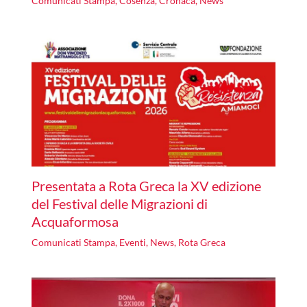
Comunicati Stampa
,
Cosenza
,
Cronaca
,
News
Presentata a Rota Greca la XV edizione
del Festival delle Migrazioni di
Acquaformosa
Comunicati Stampa
,
Eventi
,
News
,
Rota Greca