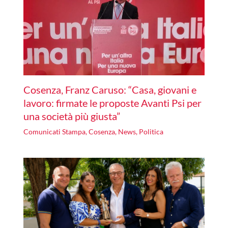
Cosenza, Franz Caruso: “Casa, giovani e
lavoro: firmate le proposte Avanti Psi per
una società più giusta”
Comunicati Stampa
,
Cosenza
,
News
,
Politica