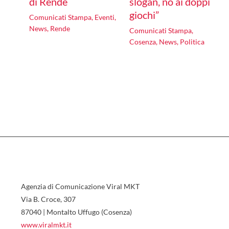
di Rende
slogan, no ai doppi
giochi”
Comunicati Stampa
,
Eventi
,
News
,
Rende
Comunicati Stampa
,
Cosenza
,
News
,
Politica
Agenzia di Comunicazione Viral MKT
Via B. Croce, 307
87040 | Montalto Uffugo (Cosenza)
www.viralmkt.it