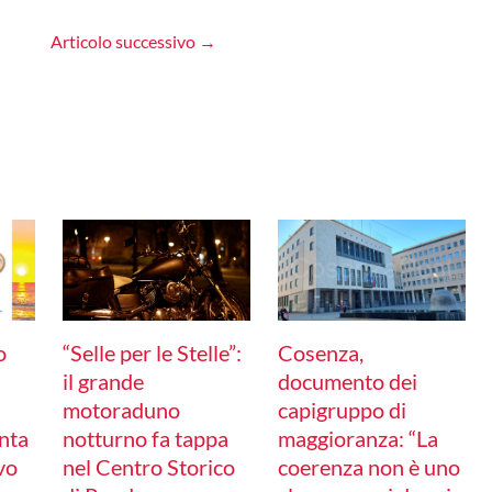
Articolo successivo
→
o
“Selle per le Stelle”:
Cosenza,
il grande
documento dei
motoraduno
capigruppo di
nta
notturno fa tappa
maggioranza: “La
ivo
nel Centro Storico
coerenza non è uno