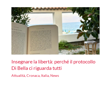
Insegnare la libertà: perché il protocollo
Di Bella ci riguarda tutti
Attualità
,
Cronaca
,
Italia
,
News