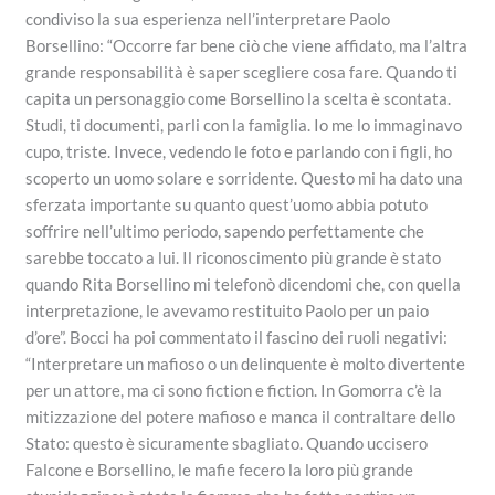
condiviso la sua esperienza nell’interpretare Paolo
Borsellino: “Occorre far bene ciò che viene affidato, ma l’altra
grande responsabilità è saper scegliere cosa fare. Quando ti
capita un personaggio come Borsellino la scelta è scontata.
Studi, ti documenti, parli con la famiglia. Io me lo immaginavo
cupo, triste. Invece, vedendo le foto e parlando con i figli, ho
scoperto un uomo solare e sorridente. Questo mi ha dato una
sferzata importante su quanto quest’uomo abbia potuto
soffrire nell’ultimo periodo, sapendo perfettamente che
sarebbe toccato a lui. Il riconoscimento più grande è stato
quando Rita Borsellino mi telefonò dicendomi che, con quella
interpretazione, le avevamo restituito Paolo per un paio
d’ore”. Bocci ha poi commentato il fascino dei ruoli negativi:
“Interpretare un mafioso o un delinquente è molto divertente
per un attore, ma ci sono fiction e fiction. In Gomorra c’è la
mitizzazione del potere mafioso e manca il contraltare dello
Stato: questo è sicuramente sbagliato. Quando uccisero
Falcone e Borsellino, le mafie fecero la loro più grande