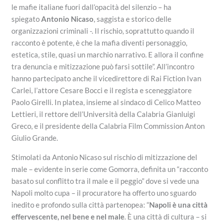
le mafie italiane fuori dall’opacità del silenzio – ha
spiegato
Antonio Nicaso
, saggista e storico delle
organizzazioni criminali -. Il rischio, soprattutto quando il
racconto è potente, è che la mafia diventi personaggio,
estetica, stile, quasi un marchio narrativo. E allora il confine
tra denuncia e mitizzazione può farsi sottile”. All’incontro
hanno partecipato anche il vicedirettore di Rai Fiction Ivan
Carlei, l’attore Cesare Bocci e il regista e sceneggiatore
Paolo Girelli. In platea, insieme al sindaco di Celico Matteo
Lettieri, il rettore dell’Università della Calabria Gianluigi
Greco, e il presidente della Calabria Film Commission Anton
Giulio Grande.
Stimolati da Antonio Nicaso sul rischio di mitizzazione del
male – evidente in serie come Gomorra, definita un “racconto
basato sul conflitto tra il male e il peggio” dove si vede una
Napoli molto cupa – il procuratore ha offerto uno sguardo
inedito e profondo sulla città partenopea: “
Napoli è una città
effervescente, nel bene e nel male
. È una città di cultura – si