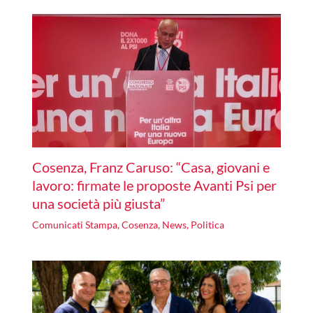
Cosenza, Franz Caruso: “Casa, giovani e
lavoro: firmate le proposte Avanti Psi per
una società più giusta”
Comunicati Stampa
,
Cosenza
,
News
,
Politica