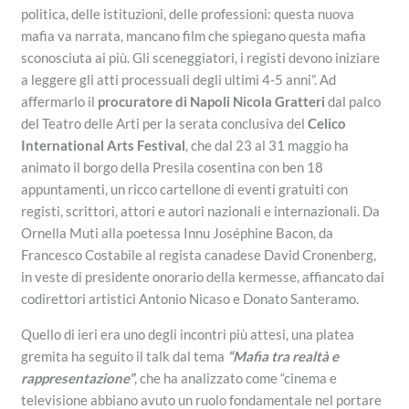
politica, delle istituzioni, delle professioni: questa nuova
mafia va narrata, mancano film che spiegano questa mafia
sconosciuta ai più. Gli sceneggiatori, i registi devono iniziare
a leggere gli atti processuali degli ultimi 4-5 anni”. Ad
affermarlo il
procuratore di Napoli Nicola Gratteri
dal palco
del Teatro delle Arti per la serata conclusiva del
Celico
International Arts Festival
, che dal 23 al 31 maggio ha
animato il borgo della Presila cosentina con ben 18
appuntamenti, un ricco cartellone di eventi gratuiti con
registi, scrittori, attori e autori nazionali e internazionali. Da
Ornella Muti alla poetessa Innu Joséphine Bacon, da
Francesco Costabile al regista canadese David Cronenberg,
in veste di presidente onorario della kermesse, affiancato dai
codirettori artistici Antonio Nicaso e Donato Santeramo.
Quello di ieri era uno degli incontri più attesi, una platea
gremita ha seguito il talk dal tema
“Mafia tra realtà e
rappresentazione”
, che ha analizzato come “cinema e
televisione abbiano avuto un ruolo fondamentale nel portare