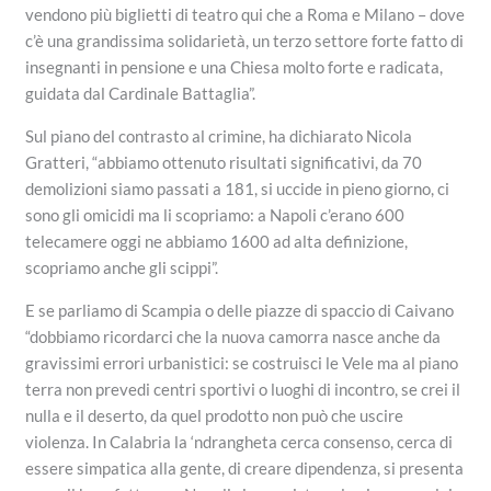
vendono più biglietti di teatro qui che a Roma e Milano – dove
c’è una grandissima solidarietà, un terzo settore forte fatto di
insegnanti in pensione e una Chiesa molto forte e radicata,
guidata dal Cardinale Battaglia”.
Sul piano del contrasto al crimine, ha dichiarato Nicola
Gratteri, “abbiamo ottenuto risultati significativi, da 70
demolizioni siamo passati a 181, si uccide in pieno giorno, ci
sono gli omicidi ma li scopriamo: a Napoli c’erano 600
telecamere oggi ne abbiamo 1600 ad alta definizione,
scopriamo anche gli scippi”.
E se parliamo di Scampia o delle piazze di spaccio di Caivano
“dobbiamo ricordarci che la nuova camorra nasce anche da
gravissimi errori urbanistici: se costruisci le Vele ma al piano
terra non prevedi centri sportivi o luoghi di incontro, se crei il
nulla e il deserto, da quel prodotto non può che uscire
violenza. In Calabria la ‘ndrangheta cerca consenso, cerca di
essere simpatica alla gente, di creare dipendenza, si presenta