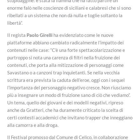
stupidaggine: è stata la fiamma che ha fatto partire un
enorme falò nelle coscienze di siciliani e calabresi che si sono
ribellati a un sistema che non dà nulla e toglie soltanto la
libertà”.
Il regista
Paolo Girelli
ha evidenziato come le nuove
piattaforme abbiano cambiato radicalmente l’impatto dei
contenuti nelle case: “C’è una forte spettacolarizzazione e
purtroppo si nota una carenza di filtri nella fruizione dei
contenuti, che porta alla mitizzazione di personaggi come
Savastano o a canzoni trap inquietanti. Se nella vecchia
scrittura era prevista la caduta dell’eroe, oggi con i sequel
l’importanza del personaggio negativo cresce. Non riusciamo
più a insegnare un modo di fruizione sano di ciò che vediamo”.
Un tema, quello dei giovani e dei modelli negativi, ripreso
anche da Gratteri, che ha duramente criticato la scelta di
certi contesti accademici che invitano trapper che inneggiano
alla camorra e alla droga.
Il Festival promosso dal Comune di Celico, in collaborazione