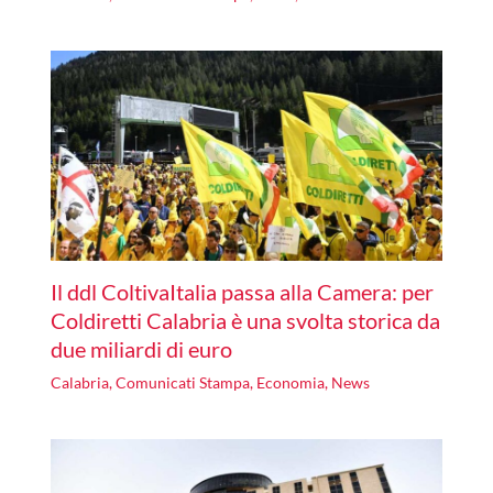
Il ddl ColtivaItalia passa alla Camera: per
Coldiretti Calabria è una svolta storica da
due miliardi di euro
Calabria
,
Comunicati Stampa
,
Economia
,
News