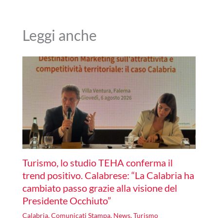
Leggi anche
Turismo, lo studio TEHA conferma il
trend positivo. Calabrese: “La Calabria ha
cambiato passo grazie alla visione del
Presidente Occhiuto”
Calabria
,
Comunicati Stampa
,
News
,
Turismo