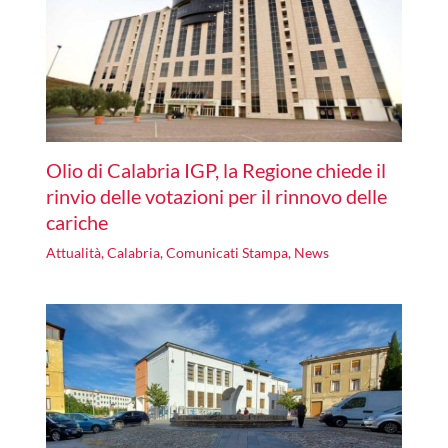
Olio di Calabria IGP, la Regione chiede il
rinvio delle votazioni per il rinnovo delle
cariche
Attualità
,
Calabria
,
Comunicati Stampa
,
News