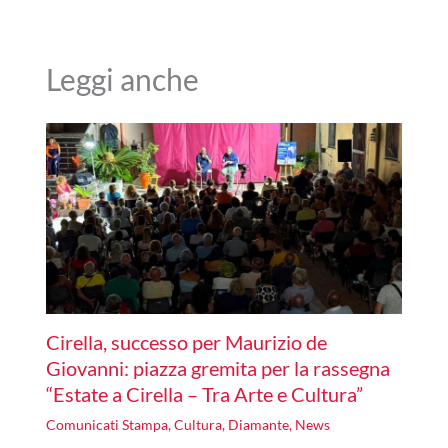
Leggi anche
Cirella, successo per Maurizio de
Giovanni: piazza gremita per la rassegna
“Estate a Cirella – Tra Arte e Cultura”
Comunicati Stampa
,
Cultura
,
Diamante
,
News