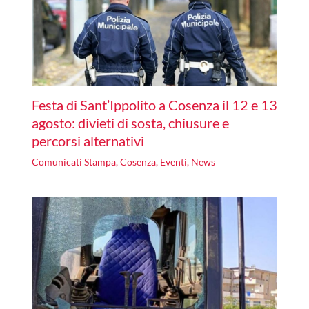
Festa di Sant’Ippolito a Cosenza il 12 e 13
agosto: divieti di sosta, chiusure e
percorsi alternativi
Comunicati Stampa
,
Cosenza
,
Eventi
,
News