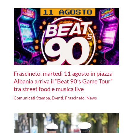
Frascineto, martedì 11 agosto in piazza
Albania arriva il “Beat 90’s Game Tour”
tra street food e musica live
Comunicati Stampa
,
Eventi
,
Frascineto
,
News